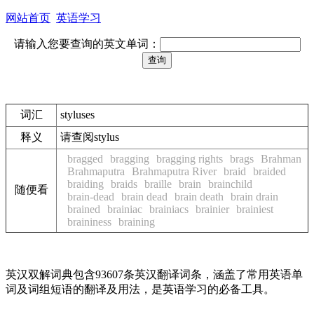
网站首页
英语学习
请输入您要查询的英文单词：
词汇
styluses
释义
请查阅stylus
bragged
bragging
bragging rights
brags
Brahman
Brahmaputra
Brahmaputra River
braid
braided
braiding
braids
braille
brain
brainchild
随便看
brain-dead
brain dead
brain death
brain drain
brained
brainiac
brainiacs
brainier
brainiest
braininess
braining
英汉双解词典包含93607条英汉翻译词条，涵盖了常用英语单
词及词组短语的翻译及用法，是英语学习的必备工具。